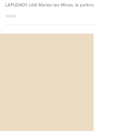
Les nombreux travaux, se poursuivent, sur la
Commune, route de BRUAY, l’entrée de
LAPUGNOY, côté Marles-les-Mines, le parking
rue...