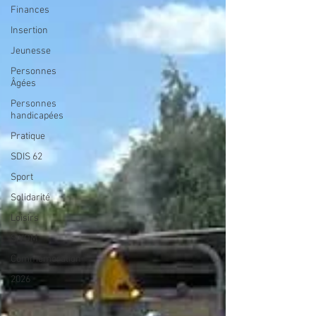
Finances
Insertion
Jeunesse
Personnes
Âgées
Personnes
handicapées
Pratique
SDIS 62
Sport
Solidarité
Loisirs
SIVOM
Commémoration
2026