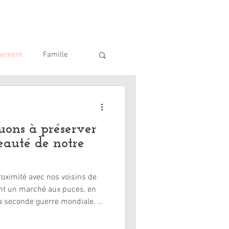
nement
Famille
ique
SDIS 62
uons à préserver
beauté de notre
oximité avec nos voisins de
nt un marché aux puces, en
la seconde guerre mondiale. Je
tôt, également, pour rejoindre
, qui avait préparé comme