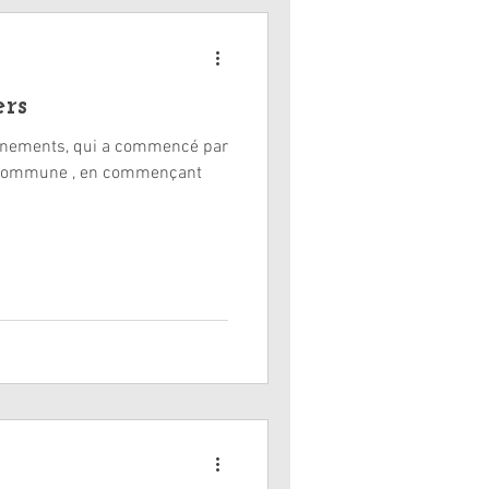
ers
vénements, qui a commencé par
la commune , en commençant