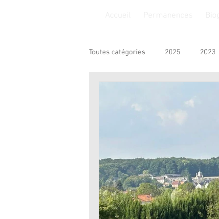
Accueil
Permanences
Bio
Toutes catégories
2025
2023
Finances
Insertion
Jeu
Sport
Solidarité
Loisirs