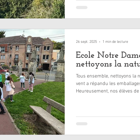
chaque année, une opération d
Benoit, Béatrice, Alain, et q
Municipalité. Je tenais à rem
habitants, bénévoles, qui ont p
26 sept. 2025
1 min de lecture
Ecole Notre Dam
nettoyons la nat
Tous ensemble, nettoyons la 
vent a répandu les emballages
Heureusement, nos élèves de 
pour tout ramasser ! Les CP-C
de l’école et de la maison de 
rendus au parc de la Clarence
citoyenneté pour nos élèves qu
et le recyclage de nos déchets