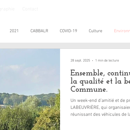
graphie
Contact
2021
CABBALR
COVID-19
Culture
Environ
nesse
Personnes Âgées
Personnes handicapées
Prat
28 sept. 2025
1 min de lecture
Ensemble, contin
SIVOM
Commémoration
2026
la qualité et la 
Commune.
Un week-end d’amitié et de pr
LABEUVRIÈRE, qui organisaie
réunissant des véhicules de 
suis parti, ce Dimanche, très 
au Parc de Loisirs, Benjamin