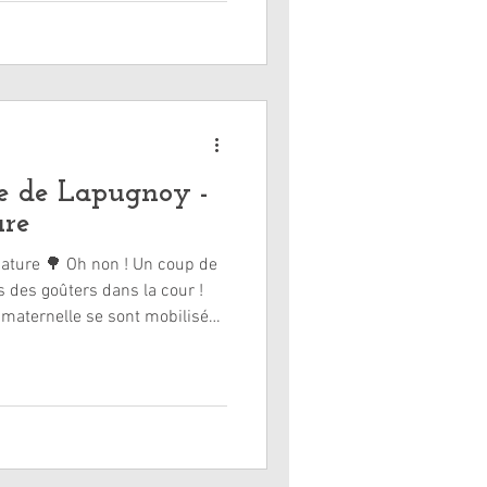
e nettoyage, avec Mickael,
uelques membres de la
ercier l’ensemble des
artici
e de Lapugnoy -
ure
nature 🌳 Oh non ! Un coup de
 des goûters dans la cour !
maternelle se sont mobilisés
E1 ont nettoyé les alentours
retraite et les CE2-CM se sont
 une belle leçon de
i a amené un travail sur le tri
 🗑️