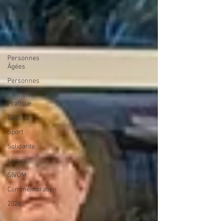
Famille
Finances
Insertion
Jeunesse
Personnes
Âgées
Personnes
handicapées
Pratique
SDIS 62
Sport
Solidarité
Loisirs
SIVOM
Commémoration
2026