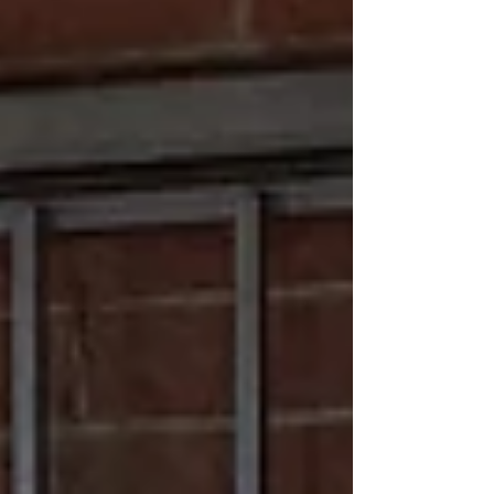
de tir à la carabine. Les responsables de ces 7
sections se sont réunis en assemblée
générale le 29 septembre 2025. Cette réunion
a notamment été l’occasion de faire
connaissance avec les membres du nouveau
bureau du club de