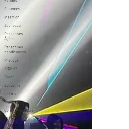
Famille
Finances
Insertion
Jeunesse
Personnes
Âgées
Personnes
handicapées
Pratique
SDIS 62
Sport
Solidarité
Loisirs
SIVOM
Commémoration
2026