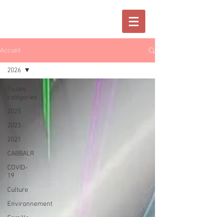
Accueil
2026
Toutes
catégories
2025
2023
2021
CABBALR
COVID-
19
Culture
Environnement