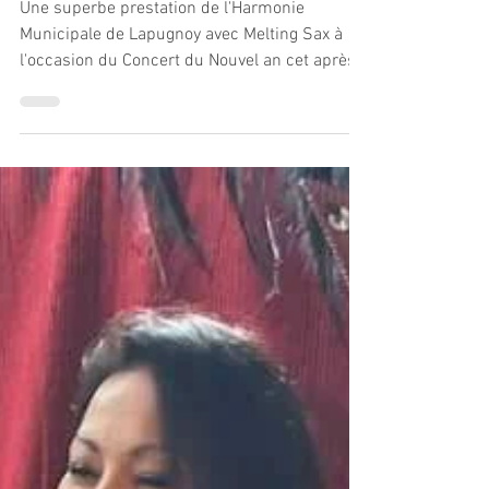
Concert du Nouvel an
Une superbe prestation de l'Harmonie
Municipale de Lapugnoy avec Melting Sax à
l'occasion du Concert du Nouvel an cet après-
midi, deux jours après les vœux de la
municipalité. L'association de notre Harmonie
avec les jeunes de l'école de musique, aux
côtés de Melting Sax, a donné naissance à un
moment musical de grande qualité, empreint
d'énergie, de partage, d'enthousiasme et
d'amitié. Ce concert est une belle réussite
collective qui met en valeur le travail des
musiciens, d