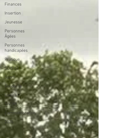
Finances
Insertion
Jeunesse
Personnes
Âgées
Personnes
handicapées
Pratique
SDIS 62
Sport
Solidarité
Loisirs
SIVOM
Commémoration
2026