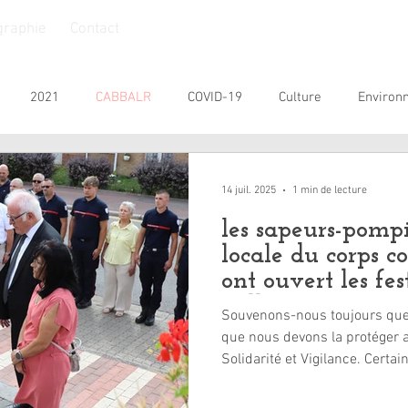
graphie
Contact
2021
CABBALR
COVID-19
Culture
Environ
nesse
Personnes Âgées
Personnes handicapées
Prat
14 juil. 2025
1 min de lecture
les sapeurs-pompi
SIVOM
Commémoration
2026
locale du corps 
ont ouvert les fes
juillet 2025
Souvenons-nous toujours que l
que nous devons la protéger a
Solidarité e