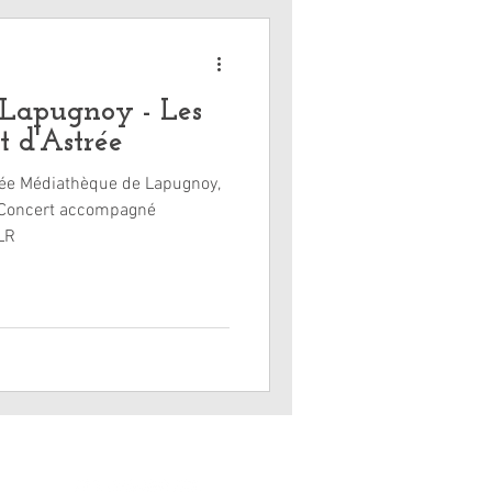
Lapugnoy - Les
t d'Astrée
trée Médiathèque de Lapugnoy,
LR