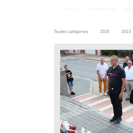
Accueil
Permanences
Bio
Toutes catégories
2025
2023
Finances
Insertion
Jeu
Sport
Solidarité
Loisirs