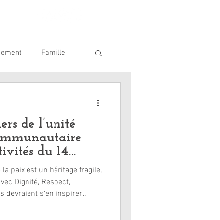
nement
Famille
ique
SDIS 62
ers de l’unité
communautaire
tivités du 14
a paix est un héritage fragile,
vec Dignité, Respect,
t Vigilance. Certains devraient s’en inspirer…