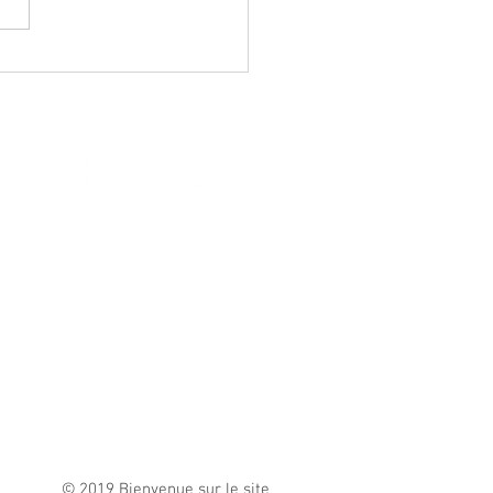
t 2021 : 1.1 milliard
os pour les solidarités
© 2019 Bienvenue sur le site