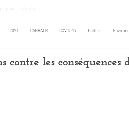
graphie
Contact
2021
CABBALR
COVID-19
Culture
Environ
e
nesse
Personnes Âgées
Personnes handicapées
Prat
ns contre les conséquences 
9
SIVOM
Commémoration
2026