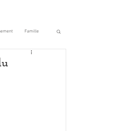
nement
Famille
ique
SDIS 62
du