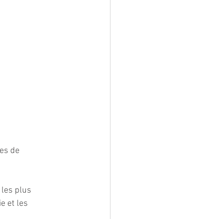
es de 
 les plus 
 et les 