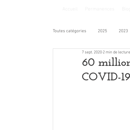
Accueil
Permanences
Bio
Toutes catégories
2025
2023
7 sept. 2020
2 min de lectur
Finances
Insertion
Jeu
60 millio
COVID-1
Sport
Solidarité
Loisirs