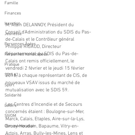
Famille
Finances
Insertion
M. Alain DELANNOY, Président du 
Conseil d'Administration du SDIS du Pas-
Jeunesse
de-Calais et le Contrôleur général 
Personnes Âgées
Philippe RIGAUD, Directeur 
Départemental du SDIS du Pas-de-
Personnes handicapées
Calais ont remis officiellement, le 
Pratique
vendredi 2 février et le jeudi 15 février 
SDIS 62
2018, à chaque représentant de CIS, de 
nouveaux VSAV issus du marché de 
Sport
mutualisation avec le SDIS 59.
Solidarité
Les Centres d'Incendie et de Secours 
Loisirs
concernés étaient : Boulogne-sur-Mer, 
SIVOM
Marck, Calais, Etaples, Aire-sur-la-Lys, 
Bruay-Houdain, Bapaume, Vitry-en-
Commémoration
Artois, Arras, Bully-les-Mines, Lens et 