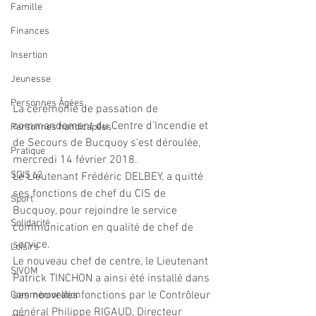
Famille
Finances
Insertion
Jeunesse
Personnes Âgées
La cérémonie de passation de 
commandement du Centre d'Incendie et 
Personnes handicapées
de Secours de Bucquoy s'est déroulée, 
Pratique
mercredi 14 février 2018.
SDIS 62
Le Lieutenant Frédéric DELBEY, a quitté 
ses fonctions de chef du CIS de 
Sport
Bucquoy, pour rejoindre le service 
Solidarité
communication en qualité de chef de 
service.
Loisirs
Le nouveau chef de centre, le Lieutenant 
SIVOM
Patrick TINCHON a ainsi été installé dans 
ses nouvelles fonctions par le Contrôleur 
Commémoration
général Philippe RIGAUD, Directeur 