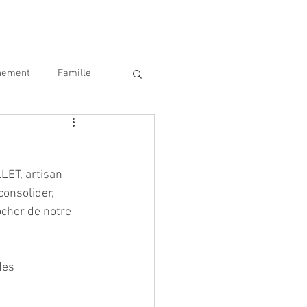
nement
Famille
ique
SDIS 62
LET, artisan 
onsolider, 
ocher de notre 
des 