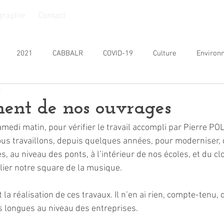
graphie
Contact
2021
CABBALR
COVID-19
Culture
Environ
e
nesse
Personnes Âgées
Personnes handicapées
Prat
ent de nos ouvrages
samedi matin, pour vérifier le travail accompli par Pierre POL
SIVOM
Commémoration
2026
ous travaillons, depuis quelques années, pour moderniser, c
, au niveau des ponts, à l’intérieur de nos écoles, et du cl
lier notre square de la musique. 
la réalisation de ces travaux. Il n’en ai rien, compte-tenu, 
rs longues au niveau des entreprises. 