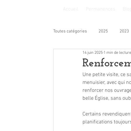
Accueil
Permanences
Bio
Toutes catégories
2025
2023
14 juin 2025
1 min de lectur
Finances
Insertion
Jeu
Renforcem
Une petite visite, ce 
Sport
Solidarité
Loisirs
menuisier, avec qui n
renforcer nos ouvrages
belle Église, sans oub
Certains revendiquent 
planifications toujou