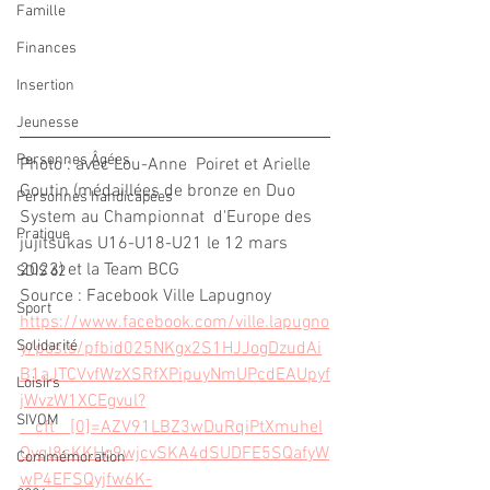
Famille
Finances
Insertion
Jeunesse
Personnes Âgées
Photo : avec Lou-Anne  Poiret et Arielle 
Goutin (médaillées de bronze en Duo 
Personnes handicapées
System au Championnat  d'Europe des 
Pratique
jujitsukas U16-U18-U21 le 12 mars 
2023) et la Team BCG
SDIS 62
Source : Facebook Ville Lapugnoy
Sport
https://www.facebook.com/ville.lapugno
Solidarité
y/posts/pfbid025NKgx2S1HJJogDzudAi
B1aJTCVvfWzXSRfXPipuyNmUPcdEAUpyf
Loisirs
jWvzW1XCEgvul?
SIVOM
__cft__[0]=AZV91LBZ3wDuRqiPtXmuheI
Qyql8sKKHg9wjcvSKA4dSUDFE5SQafyW
Commémoration
wP4EFSQyjfw6K-