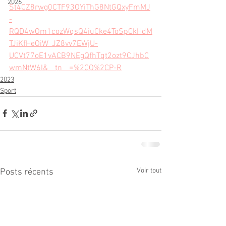
2026
St4CZ8rwg0CTF93OYiThG8NtGQxyFmMJ
-
RQD4wOm1cozWqsQ4iuCke4ToSpCkHdM
TJiKfHeOiW_JZ8vv7EWjU-
UCVt77oE1vACB9NEgQfhTqt2ozt9CJhbC
wmNtW6I&__tn__=%2CO%2CP-R
2023
Sport
Voir tout
Posts récents