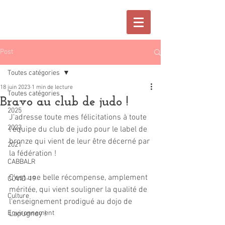
Post
Toutes catégories
18 juin 2023
1 min de lecture
Toutes catégories
Bravo au club de judo !
2025
J'adresse toute mes félicitations à toute 
2023
l'équipe du club de judo pour le label de 
bronze qui vient de leur être décerné par 
2021
la fédération !
CABBALR
C'est une belle récompense, amplement 
COVID-19
méritée, qui vient souligner la qualité de  
Culture
l'enseignement prodigué au dojo de 
Environnement
Lapugnoy !