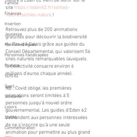
nature d'Eden 62 vient de sortir sur le 
Famille
site 
https://eden62.fr/sorties-
Finances
nature/sorties-nature
 !
Insertion
Retrouvez plus de 200 animations 
Jeunesse
gratuites pour découvrir la biodiversité 
du Pas-de-Calais grâce aux guides du 
Personnes Âgées
Conseil Départemental, qui valorisent 56 
Personnes handicapées
sites naturels remarquables (auxquels 
Pratique
la collectivité consacre environ 6 
millions d'euros chaque année).
SDIS 62
Sport
NB : Covid oblige, les premières 
animations seront limitées à 5 
Solidarité
personnes jusqu’à nouvel ordre 
Loisirs
gouvernemental. Les guides d'Eden 62 
demandent aux personnes intéressées 
SIVOM
de ne s'inscrire qu'à une seule 
Commémoration
animation pour permettre au plus grand 