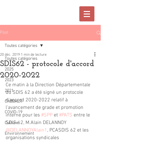
Post
Toutes catégories
20 déc. 2019
1 min de lecture
Toutes catégories
SDIS62 - protocole d'accord
2025
2020-2022
2023
Ce matin à la Direction Départementale 
2021
du SDIS 62 a été signé un protocole 
d'accord 2020-2022 relatif à 
CABBALR
l'avancement de grade et promotion 
COVID-19
interne pour les 
#SPP
 et 
#PATS
 entre le 
SDIS 62, M.Alain DELANNOY 
Culture
@DELANNOYAlain1
, PCASDIS 62 et les 
Environnement
organisations syndicales 