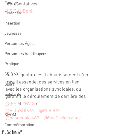
Famille
représentatives. 
@RIGAUDphil
Finances
Insertion
Jeunesse
Personnes Âgées
Personnes handicapées
Pratique
SDIS 62
Cette signature est l’aboutissement d’un 
travail essentiel des services en lien 
Sport
avec les organisations syndicales, qui 
Solidarité
garantit le déroulement de carrière des 
#SPP
 et 
#PATS
 d’
Loisirs
@ActuSDIS62
 - 
@Prefet62
 - 
SIVOM
@pasdecalais62
 - 
@SecCivileFrance
Commémoration