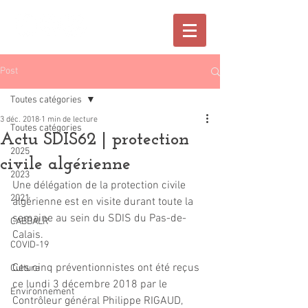
Post
Toutes catégories
3 déc. 2018
1 min de lecture
Toutes catégories
Actu SDIS62 | protection
2025
civile algérienne
2023
Une délégation de la protection civile 
2021
algérienne est en visite durant toute la 
semaine au sein du SDIS du Pas-de-
CABBALR
Calais.
COVID-19
Ces cinq préventionnistes ont été reçus 
Culture
ce lundi 3 décembre 2018 par le 
Environnement
Contrôleur général Philippe RIGAUD, 