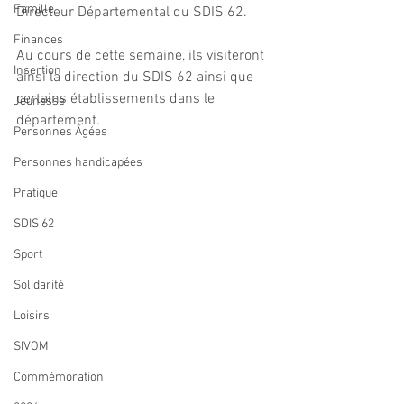
Famille
Directeur Départemental du SDIS 62.
Finances
Au cours de cette semaine, ils visiteront 
Insertion
ainsi la direction du SDIS 62 ainsi que 
certains établissements dans le 
Jeunesse
département.
Personnes Âgées
Personnes handicapées
Pratique
SDIS 62
Sport
Solidarité
Loisirs
SIVOM
Commémoration