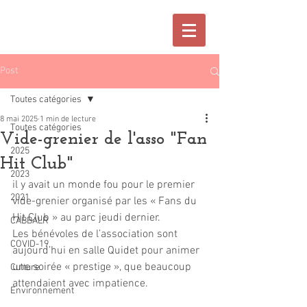
Post
Toutes catégories
8 mai 2025
1 min de lecture
Toutes catégories
Vide-grenier de l'asso "Fan
2025
Hit Club"
2023
il y avait un monde fou pour le premier 
2021
vide-grenier organisé par les « Fans du 
Hit Club » au parc jeudi dernier. 
CABBALR
Les bénévoles de l’association sont 
COVID-19
aujourd’hui en salle Quidet pour animer 
une soirée « prestige », que beaucoup 
Culture
attendaient avec impatience.
Environnement