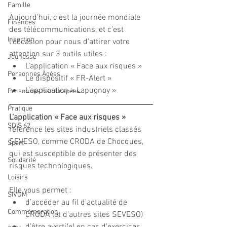
Famille
Aujourd’hui, c’est la journée mondiale 
Finances
des télécommunications, et c’est 
Insertion
l’occasion pour nous d’attirer votre 
attention sur 3 outils utiles :
Jeunesse
L’application « Face aux risques »
Personnes Âgées
Le dispositif « FR-Alert »
L’application « Lapugnoy »
Personnes handicapées
Pratique
L’application « Face aux risques »
SDIS 62
référence les sites industriels classés 
SEVESO, comme CRODA de Chocques, 
Sport
qui est susceptible de présenter des 
Solidarité
risques technologiques.
Loisirs
Elle vous permet :
SIVOM
d’accéder au fil d’actualité de 
Commémoration
CRODA (et d’autres sites SEVESO)