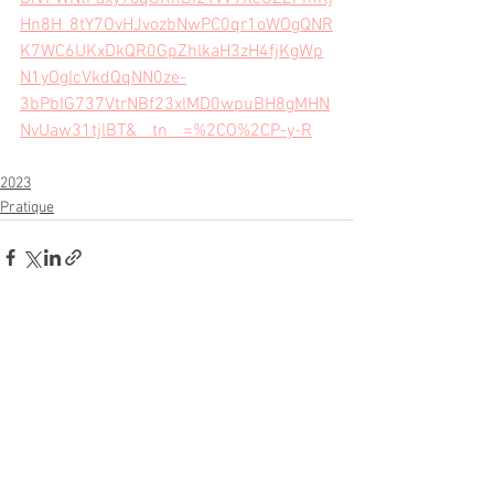
Hn8H_8tY7OvHJvozbNwPC0qr1oWOgQNR
K7WC6UKxDkQR0GpZhlkaH3zH4fjKgWp
N1yOgIcVkdQqNN0ze-
3bPbIG737VtrNBf23xlMD0wpuBH8gMHN
NvUaw31tjlBT&__tn__=%2CO%2CP-y-R
2023
Pratique
Voir tout
Posts récents