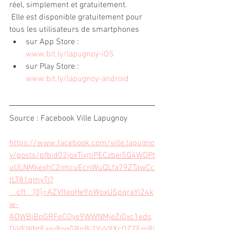
réel, simplement et gratuitement.
 Elle est disponible gratuitement pour 
tous les utilisateurs de smartphones
sur App Store :
www.bit.ly/lapugnoy-iOS
sur Play Store :
www.bit.ly/lapugnoy-android
Source : Facebook Ville Lapugnoy
https://www.facebook.com/ville.lapugno
y/posts/pfbid02joxTivjtiPECzbei5Q4WDPt
uULNMkexhC2imcuEcnWuQLfa79ZTawCc
tLT81qmyTl?
__cft__[0]=AZVIteoHe9pWoxUSpqraYi24k
w-
AOWBiBpGRFeCOye9WWNMjeZi0xc1eds
DiVFWNtFaxy9oqGRnBi2YvV9XcOZZFmRj