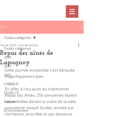
Post
Toutes catégories
18 mai 2023
1 min de lecture
Toutes catégories
Repas des aînés de
2025
Lapugnoy
2023
Cette journée ensoleillée s’est déroulée 
2021
magnifiquement bien.
CABBALR
En effet, à l’occasion du traditionnel 
COVID-19
Repas des Aînés, 250 personnes étaient 
rassemblées devant la scène de la salle 
Culture
polyvalente Joseph Quidet, animée par 
Environnement
l'orchestre Jerzy Mak et ses danseurs 