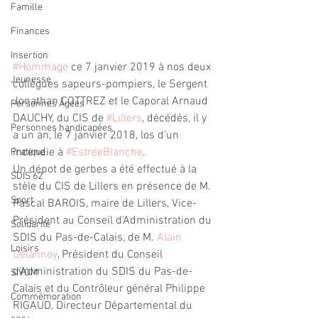
Famille
Finances
Insertion
#
Hommage
 ce 7 janvier 2019 à nos deux 
Jeunesse
collègues sapeurs-pompiers, le Sergent 
Jonathan COTTREZ et le Caporal Arnaud 
Personnes Âgées
DAUCHY, du CIS de 
#
Lillers
, décédés, il y 
Personnes handicapées
a un an, le 7 janvier 2018, los d'un 
incendie à 
#
EstréeBlanche
.
Pratique
Un dépot de gerbes a été effectué à la 
SDIS 62
stèle du CIS de Lillers en présence de M. 
Sport
Pascal BAROIS, maire de Lillers, Vice-
Président au Conseil d'Administration du 
Solidarité
SDIS du Pas-de-Calais, de M. 
Alain 
Loisirs
Delannoy
, Président du Conseil 
d'Administration du SDIS du Pas-de-
SIVOM
Calais et du Contrôleur général Philippe 
Commémoration
RIGAUD, Directeur Départemental du 