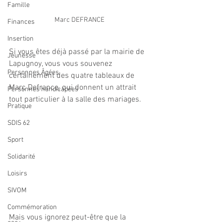
Famille
Marc DEFRANCE
Finances
Insertion
Si vous êtes déjà passé par la mairie de 
Jeunesse
Lapugnoy, vous vous souvenez 
Personnes Âgées
certainement des quatre tableaux de 
Marc Defrance, qui donnent un attrait 
Personnes handicapées
tout particulier à la salle des mariages.
Pratique
SDIS 62
Sport
Solidarité
Loisirs
SIVOM
Commémoration
Mais vous ignorez peut-être que la 