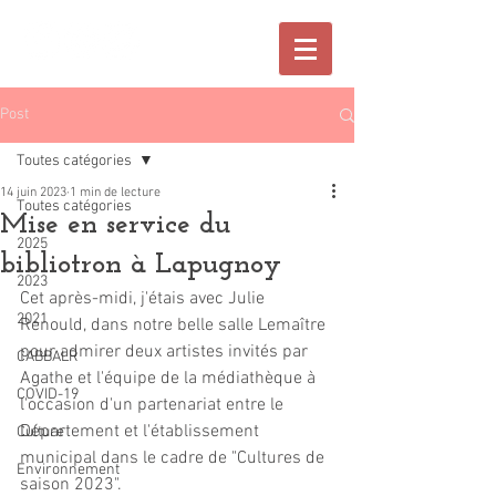
Post
Toutes catégories
14 juin 2023
1 min de lecture
Toutes catégories
Mise en service du
2025
bibliotron à Lapugnoy
2023
Cet après-midi, j'étais avec Julie 
2021
Renould, dans notre belle salle Lemaître 
pour admirer deux artistes invités par 
CABBALR
Agathe et l'équipe de la médiathèque à 
COVID-19
l'occasion d'un partenariat entre le 
Département et l'établissement 
Culture
municipal dans le cadre de "Cultures de 
Environnement
saison 2023".