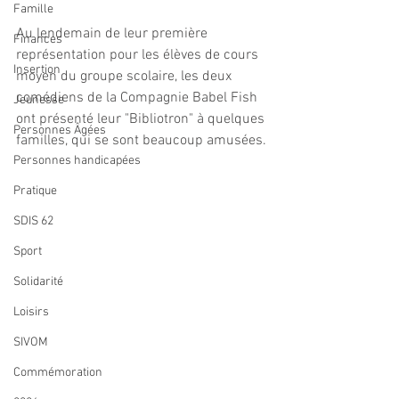
Famille
Au lendemain de leur première 
Finances
représentation pour les élèves de cours 
Insertion
moyen du groupe scolaire, les deux 
comédiens de la Compagnie Babel Fish 
Jeunesse
ont présenté leur "Bibliotron" à quelques 
Personnes Âgées
familles, qui se sont beaucoup amusées.
Personnes handicapées
Pratique
SDIS 62
Sport
Solidarité
Loisirs
SIVOM
Commémoration