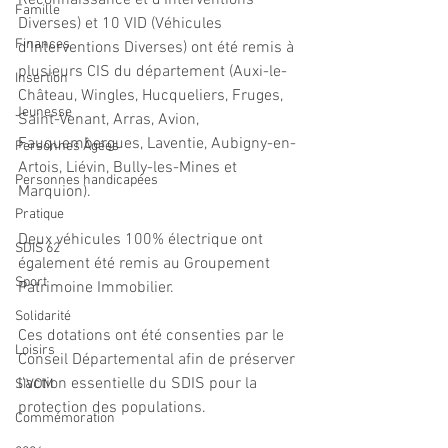
Reconnaissance et d'Interventions 
Famille
Diverses) et 10 VID (Véhicules 
Finances
d'Interventions Diverses) ont été remis à 
plusieurs CIS du département (Auxi-le-
Insertion
Château, Wingles, Hucqueliers, Fruges, 
Jeunesse
Saint-Venant, Arras, Avion, 
Fauquembergues, Laventie, Aubigny-en-
Personnes Âgées
Artois, Liévin, Bully-les-Mines et 
Personnes handicapées
Marquion).
Pratique
Deux véhicules 100% électrique ont 
SDIS 62
également été remis au Groupement 
Sport
Patrimoine Immobilier.
Solidarité
Ces dotations ont été consenties par le 
Loisirs
Conseil Départemental afin de préserver 
l'action essentielle du SDIS pour la 
SIVOM
protection des populations.
Commémoration