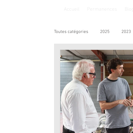
Accueil
Permanences
Bio
Toutes catégories
2025
2023
Finances
Insertion
Jeu
Sport
Solidarité
Loisirs