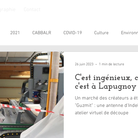
graphie
Contact
2021
CABBALR
COVID-19
Culture
Environ
nesse
Personnes Âgées
Personnes handicapées
Prat
26 juin 2023
1 min de lecture
C'est ingénieux, c
SIVOM
Commémoration
2026
c'est à Lapugnoy 
Un marché des créateurs a ét
"Guzmit" : une antenne d'Indel
atelier virtuel de découpe