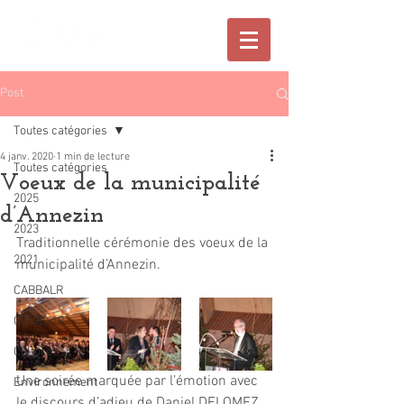
Post
Toutes catégories
4 janv. 2020
1 min de lecture
Toutes catégories
Voeux de la municipalité
2025
d’Annezin
2023
Traditionnelle cérémonie des voeux de la 
2021
municipalité d’Annezin.  
CABBALR
COVID-19
Culture
Une soirée marquée par l’émotion avec 
Environnement
le discours d’adieu de Daniel DELOMEZ 