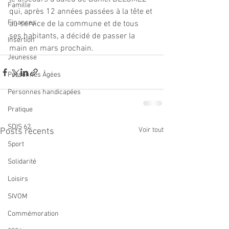
Famille
qui, après 12 années passées à la tête et 
Finances
au service de la commune et de tous 
ses habitants, a décidé de passer la 
Insertion
main en mars prochain.
Jeunesse
Personnes Âgées
Personnes handicapées
Pratique
SDIS 62
Voir tout
Posts récents
Sport
Solidarité
Loisirs
SIVOM
Commémoration