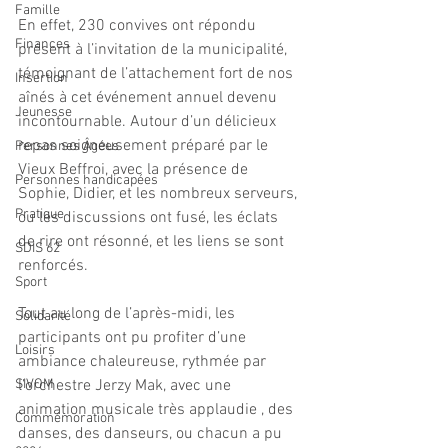
Famille
En effet, 230 convives ont répondu 
Finances
présent à l’invitation de la municipalité, 
témoignant de l’attachement fort de nos 
Insertion
aînés à cet événement annuel devenu 
Jeunesse
incontournable. Autour d’un délicieux 
repas soigneusement préparé par le 
Personnes Âgées
Vieux Beffroi, avec la présence de 
Personnes handicapées
Sophie, Didier, et les nombreux serveurs, 
Pratique
ou les discussions ont fusé, les éclats 
de rire ont résonné, et les liens se sont 
SDIS 62
renforcés.
Sport
Tout au long de l’après-midi, les 
Solidarité
participants ont pu profiter d’une 
Loisirs
ambiance chaleureuse, rythmée par 
SIVOM
l’orchestre Jerzy Mak, avec une 
animation musicale très applaudie , des 
Commémoration
danses, des danseurs, ou chacun a pu 