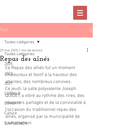
Post
Toutes catégories
29 mai 2025
1 min de lecture
Toutes catégories
Repas des aînés
2025
Ce Repas des aînés fut un moment 
2023
chaleureux et festif à la hauteur des 
attentes, des nombreux convives. 
2021
Ce jeudi, la salle polyvalente Joseph 
CABBALR
QUIDET, a vibré au rythme des rires, des 
souvenirs partagés et de la convivialité à 
COVID-19
l’occasion du traditionnel repas des 
Culture
aînés, organisé par la municipalité de 
Environnement
LAPUGNOY. 