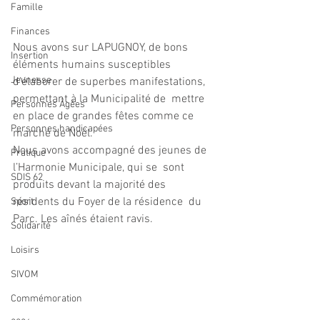
Famille
Finances
Nous avons sur LAPUGNOY, de bons 
Insertion
éléments humains susceptibles  
Jeunesse
d’élaborer de superbes manifestations, 
permettant à la Municipalité de  mettre 
Personnes Âgées
en place de grandes fêtes comme ce 
Personnes handicapées
marché de Noël.
Nous avons accompagné des jeunes de 
Pratique
l’Harmonie Municipale, qui se  sont 
SDIS 62
produits devant la majorité des 
résidents du Foyer de la résidence  du 
Sport
Parc. Les aînés étaient ravis.
Solidarité
Loisirs
SIVOM
Commémoration