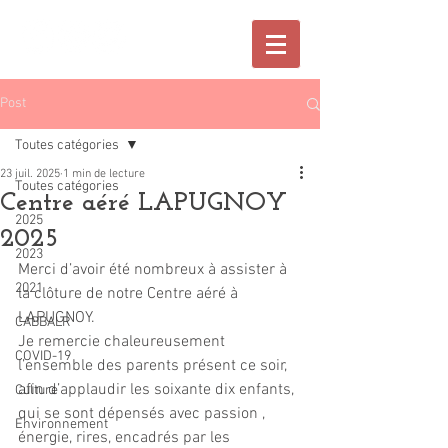
Post
Toutes catégories
23 juil. 2025
1 min de lecture
Toutes catégories
Centre aéré LAPUGNOY
2025
2025
2023
Merci d’avoir été nombreux à assister à 
2021
la clôture de notre Centre aéré à 
LAPUGNOY.
CABBALR
Je remercie chaleureusement 
COVID-19
l’ensemble des parents présent ce soir, 
afin d’applaudir les soixante dix enfants, 
Culture
qui se sont dépensés avec passion , 
Environnement
énergie, rires, encadrés par les 