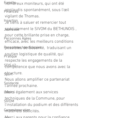
Famille
nombreux moniteurs, qui ont été 
applaudis spontanément, sous l’œil 
Finances
vigilant de Thomas. 
Insertion
Je tiens à saluer et remercier tout 
spécialement le SIVOM du BETHUNOIS , 
Jeunesse
pour cette brillante prise en charge, 
Personnes Âgées
efficace, avec les meilleurs conditions 
Personnes handicapées
possibles de Sécurité,  traduisant un 
soutien logistique de qualité, qui 
Pratique
respecte les engagements de la 
SDIS 62
compétence que nous avons avec la 
structure. 
Sport
Nous allons amplifier ce partenariat 
Solidarité
l’année prochaine. 
Merci également aux services 
Loisirs
techniques de la Commune, pour 
SIVOM
l’installation du podium et des différents 
Commémoration
matériels sollicités. 
Merci aux parents pour la confiance 