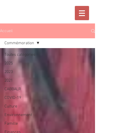
Accueil
Commémoration
Toutes catégories
2025
2023
2021
CABBALR
COVID-19
Culture
Environnement
Famille
Finances