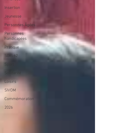
Insertion
Jeunesse
Personnes Âgées
Personnes
handicapées
Pratique
SDIS 62
Sport
Solidarité
Loisirs
SIVOM
Commémoration
2026