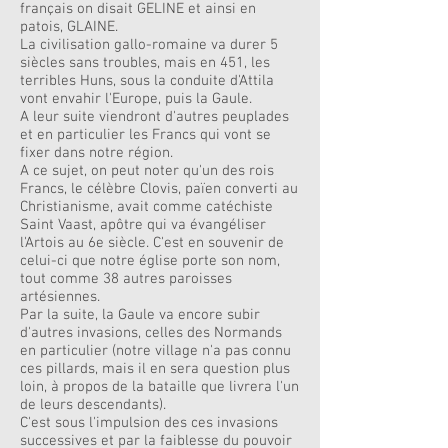
français on disait GELINE et ainsi en
patois, GLAINE.
La civilisation gallo-romaine va durer 5
siècles sans troubles, mais en 451, les
terribles Huns, sous la conduite d'Attila
vont envahir l'Europe, puis la Gaule.
A leur suite viendront d'autres peuplades
et en particulier les Francs qui vont se
fixer dans notre région.
A ce sujet, on peut noter qu'un des rois
Francs, le célèbre Clovis, païen converti au
Christianisme, avait comme catéchiste
Saint Vaast, apôtre qui va évangéliser
l'Artois au 6e siècle. C'est en souvenir de
celui-ci que notre église porte son nom,
tout comme 38 autres paroisses
artésiennes.
Par la suite, la Gaule va encore subir
d'autres invasions, celles des Normands
en particulier (notre village n'a pas connu
ces pillards, mais il en sera question plus
loin, à propos de la bataille que livrera l'un
de leurs descendants).
C'est sous l'impulsion des ces invasions
successives et par la faiblesse du pouvoir