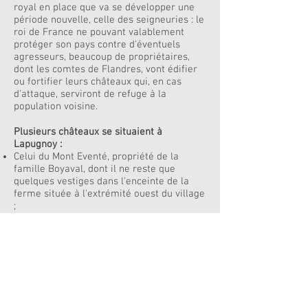
royal en place que va se développer une
période nouvelle, celle des seigneuries : le
roi de France ne pouvant valablement
protéger son pays contre d'éventuels
agresseurs, beaucoup de propriétaires,
dont les comtes de Flandres, vont édifier
ou fortifier leurs châteaux qui, en cas
d'attaque, serviront de refuge à la
population voisine.
Plusieurs châteaux se situaient à
Lapugnoy :
Celui du Mont Eventé, propriété de la
famille Boyaval, dont il ne reste que
quelques vestiges dans l'enceinte de la
ferme située à l'extrémité ouest du village
;
Celui du Mont Sorel, dont il n'y a plus de
traces ;
Celui de la Vasserie (propriétaire de la
famille de Genevières du Vielfort de
Divion) ;
Celui de Metz.
A cette époque, la vie était
essentiellement tournée vers l'agriculture.