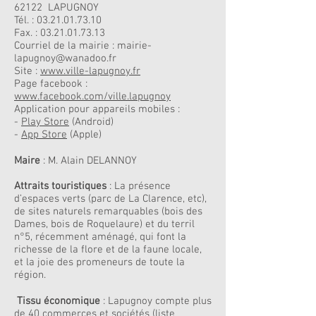
62122 LAPUGNOY
Tél. :
03.21.01.73.10
Fax. : 03.21.01.73.13
Courriel de la mairie :
mairie-
lapugnoy@wanadoo.fr
Site :
www.ville-lapugnoy.fr
Page facebook :
www.facebook.com/ville.lapugnoy
Application pour appareils mobiles :
-
Play Store
(Android)
-
App Store
(Apple)
Maire
: M. Alain DELANNOY
Attraits touristiques
: La présence
d’espaces verts (parc de La Clarence, etc),
de sites naturels remarquables (bois des
Dames, bois de Roquelaure) et du terril
n°5, récemment aménagé, qui font la
richesse de la flore et de la faune locale,
et la joie des promeneurs de toute la
région.
Tissu économique
: Lapugnoy compte plus
de 40 commerces et sociétés (liste