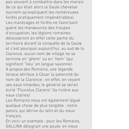
pas souvent à combattre dans les marais
de ce qui était alors la Gaule chevelue
(surnom qu'expliquent les nombreuses
forêts pratiquement impénétrables).
Les marécages et forêts ne favorisant
guère les manœuvres des troupes
d'occupation, les légions romaines
délaisseront en effet cette partie du
territoire durant la conquête de la Gaule
et c'est pourquoi aujourd'hui, au sud de la
Clarence, aucun nom de village ne se
termine en "ghem" ou en "hem" (qui
signifient "lieu" en langue saxonne).
A propos des Romains, une légende
tenace attribue à César la paternité du
nom de la Clarence : en effet, en voyant
ses eaux limpides, le général se serait
écrié "Fluviolus Clarens" (la rivière aux
eaux claires).
Les Romains nous ont également légué
quelque chose de plus tangible : notre
patois, qui dérive du latin et du vieux
français.
En voici un exemple : pour les Romains,
GALLINA désignait une poule, en vieux