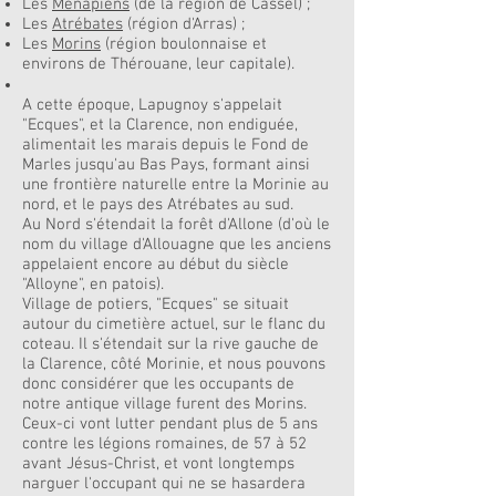
Les
Ménapiens
(de la région de Cassel) ;
Les
Atrébates
(région d'Arras) ;
Les
Morins
(région boulonnaise et
environs de Thérouane, leur capitale).
A cette époque, Lapugnoy s'appelait
"Ecques", et la Clarence, non endiguée,
alimentait les marais depuis le Fond de
Marles jusqu'au Bas Pays, formant ainsi
une frontière naturelle entre la Morinie au
nord, et le pays des Atrébates au sud.
Au Nord s'étendait la forêt d'Allone (d'où le
nom du village d'Allouagne que les anciens
appelaient encore au début du siècle
"Alloyne", en patois).
Village de potiers, "Ecques" se situait
autour du cimetière actuel, sur le flanc du
coteau. Il s'étendait sur la rive gauche de
la Clarence, côté Morinie, et nous pouvons
donc considérer que les occupants de
notre antique village furent des Morins.
Ceux-ci vont lutter pendant plus de 5 ans
contre les légions romaines, de 57 à 52
avant Jésus-Christ, et vont longtemps
narguer l'occupant qui ne se hasardera