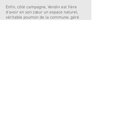
Enfin, côté campagne, Vendin est fière
d’avoir en son cœur un espace naturel,
véritable poumon de la commune, géré
par le Conservatoire d'espaces naturels du
Nord et du Pas-de-Calais.
Inscrivez-vous sur notre
liste de diffusion
Ne manquez aucune actualité
Nom
e-Mail
J'accepte la politique de
confidentialité
Voir la politique
de confidentialité