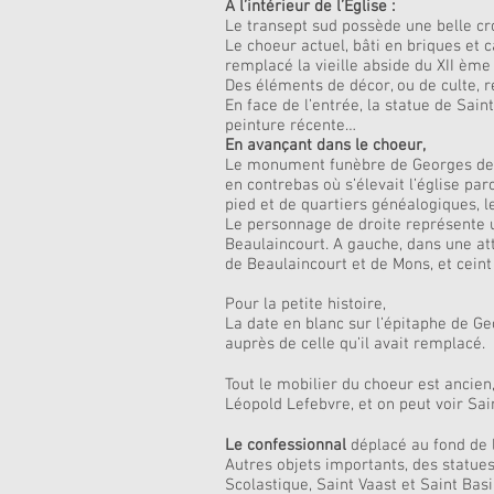
A l’intérieur de l’Eglise :
Le transept sud possède une belle cro
Le choeur actuel, bâti en briques et 
remplacé la vieille abside du XII ème 
Des éléments de décor, ou de culte,
En face de l’entrée, la statue de Sain
peinture récente…
En avançant dans le choeur,
Le monument funèbre de Georges de Be
en contrebas où s’élevait l’église pa
pied et de quartiers généalogiques, le
Le personnage de droite représente u
Beaulaincourt. A gauche, dans une at
de Beaulaincourt et de Mons, et ceint
Pour la petite histoire,
La date en blanc sur l’épitaphe de Ge
auprès de celle qu’il avait remplacé.
Tout le mobilier du choeur est ancien
Léopold Lefebvre, et on peut voir Sai
Le confessionnal
déplacé au fond de la
Autres objets importants, des statues
Scolastique, Saint Vaast et Saint Bas