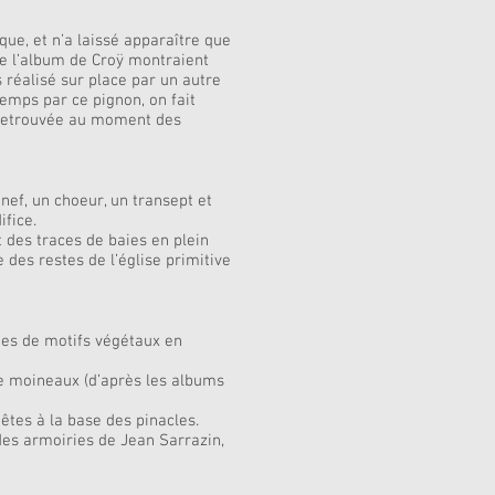
ue, et n’a laissé apparaître que
 de l’album de Croÿ montraient
s réalisé sur place par un autre
emps par ce pignon, on fait
té retrouvée au moment des
 nef, un choeur, un transept et
ifice.
 des traces de baies en plein
 des restes de l’église primitive
ées de motifs végétaux en
 de moineaux (d’après les albums
êtes à la base des pinacles.
des armoiries de Jean Sarrazin,