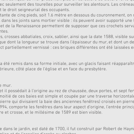
ec seulement des tourelles pour surveiller les alentours. Les créneau
t le droit seigneurial des occupants.
stante de cinq pieds, soit 1.6 mètre en dessous du couronnement, on 
dans les joints sans mortier visible : ils peuvent avoir supporté une
 et de la Renaissance permettent de supposer que ces crochets serv
ntes.
 crosses abbatiales, croix, sablier, ainsi que la date 1588, visible su
ique dont la longueur se trouve dans l’épaisseur du mur, et dont un d
t partiellement vernissé : ces briques différentes ont été laissées e
l a été remis dans sa forme initiale, avec un glacis faisant réapparaî
rieure, côté place de l’église et en face du presbytère.
le mur.
 et il possédait à l’origine au rez de chaussée, deux portes, et sept fe
moitié de ces baies est simple et coupée par une traverse horizontale
rre qui divisaient la baie des anciennes fenêtres) croisés en pierre
94, comporte les fenêtres dans leur aspect d’origine, l’entrée prin
e et crosse, et le millésime de 1589 est bien visible.
 dans le jardin, est daté de 1700, il fut construit par Robert de Hayn