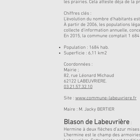
les prairies. Cela atteste déja de la
Chiffres clés :
L'évolution du nombre d'habitants es
À partir de 2006, les populations l
collecte d'information annuelle, con
En 2015, la commune comptait 1 684 
Population : 1684 hab.
Superficie : 6,11 km2
Coordonnées :
Mairie ;
82, rue Léonard Michaud
62122 LABEUVRIERE.
03.21.57.32.10
Site :
www.commune-labeuvriere.fr
Maire : M. Jacky BERTIER
Blason de Labeuvrière
:
Hermine à deux flèches d’azur mises e
L’hermine est le champ des armoiries 