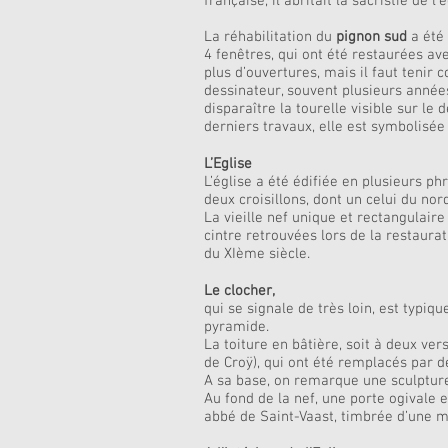
française, il abritait la sacristie de l
La réhabilitation du
pignon sud
a été 
4 fenêtres, qui ont été restaurées av
plus d’ouvertures, mais il faut tenir 
dessinateur, souvent plusieurs année
disparaître la tourelle visible sur l
derniers travaux, elle est symbolisée 
L’Eglise
L’église a été édifiée en plusieurs ph
deux croisillons, dont un celui du nor
La vieille nef unique et rectangulai
cintre retrouvées lors de la restaurat
du XIème siècle.
Le clocher,
qui se signale de très loin, est typ
pyramide.
La toiture en bâtière, soit à deux ve
de Croÿ), qui ont été remplacés par 
A sa base, on remarque une sculpture 
Au fond de la nef, une porte ogivale 
abbé de Saint-Vaast, timbrée d’une mi