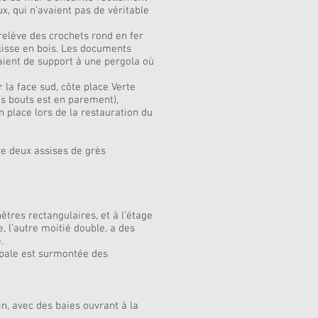
x, qui n’avaient pas de véritable
relève des crochets rond en fer
 lisse en bois. Les documents
aient de support à une pergola où
r la face sud, côte place Verte
es bouts est en parement),
n place lors de la restauration du
tre deux assises de grès
nêtres rectangulaires, et à l’étage
, l’autre moitié double, a des
.
cipale est surmontée des
in, avec des baies ouvrant à la