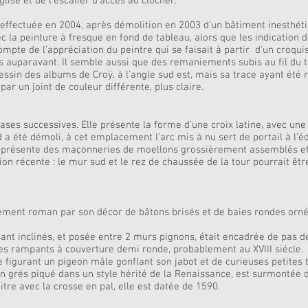
’église et de l’escalier d’accès au clocher.
effectuée en 2004, après démolition en 2003 d’un bâtiment inesthétiq
ec la peinture à fresque en fond de tableau, alors que les indication
compte de l’appréciation du peintre qui se faisait à partir d’un croqui
s auparavant. Il semble aussi que des remaniements subis au fil du t
e dessin des albums de Croÿ, à l’angle sud est, mais sa trace ayant é
par un joint de couleur différente, plus claire.
rases successives. Elle présente la forme d’une croix latine, avec une
d a été démoli, à cet emplacement l’arc mis à nu sert de portail à l’éd
re présente des maçonneries de moellons grossièrement assemblés et
ion récente : le mur sud et le rez de chaussée de la tour pourrait être
iquement roman par son décor de bâtons brisés et de baies rondes orn
rsant inclinés, et posée entre 2 murs pignons, était encadrée de pas
des rampants à couverture demi ronde, probablement au XVIII siécle.
figurant un pigeon mâle gonflant son jabot et de curieuses petites t
en grés piqué dans un style hérité de la Renaissance, est surmontée 
tre avec la crosse en pal, elle est datée de 1590.