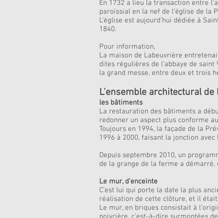
En 1732 a lieu la transaction entre l
paroissial en la nef de l’église de la
L’église est aujourd’hui dédiée à Sai
1840.
Pour information,
La maison de Labeuvrière entretenait 
dites régulières de l’abbaye de saint
la grand messe, entre deux et trois h
L’ensemble architectural de l
les bâtiments
La restauration des bâtiments a début
redonner un aspect plus conforme aux 
Toujours en 1994, la façade de la Prév
1996 à 2000, faisant la jonction avec 
Depuis septembre 2010, un programme 
de la grange de la ferme a démarré, e
Le mur, d'enceinte
C’est lui qui porte la date la plus anc
réalisation de cette clôture, et il éta
Le mur, en briques consistait à l’orig
poivrière, c’est-à-dire surmontées de