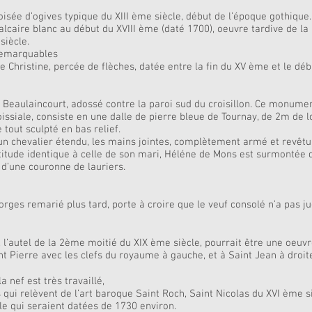
isée d’ogives typique du XIII ème siècle, début de l’époque gothique.
calcaire blanc au début du XVIII ème (daté 1700), oeuvre tardive de l
siècle.
 remarquables
te Christine, percée de flèches, datée entre la fin du XV ème et le dé
aulaincourt, adossé contre la paroi sud du croisillon. Ce monument,
roissiale, consiste en une dalle de pierre bleue de Tournay, de 2m de 
 tout sculpté en bas relief.
n chevalier étendu, les mains jointes, complètement armé et revêtu
titude identique à celle de son mari, Héléne de Mons est surmontée 
 d’une couronne de lauriers.
orges remarié plus tard, porte à croire que le veuf consolé n’a pas j
, l’autel de la 2ème moitié du XIX ème siècle, pourrait être une oeuv
nt Pierre avec les clefs du royaume à gauche, et à Saint Jean à droit
 nef est très travaillé,
 qui relèvent de l’art baroque Saint Roch, Saint Nicolas du XVI ème si
ile qui seraient datées de 1730 environ.