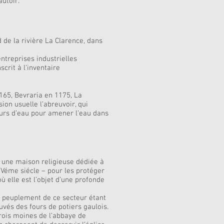
utoir.
e la rivière La Clarence, dans
ntreprises industrielles
crit à l’inventaire
165, Bevraria en 1175, La
ion usuelle l’abreuvoir, qui
cours d’eau pour amener l’eau dans
 une maison religieuse dédiée à
 Véme siécle – pour les protéger
ù elle est l’objet d’une profonde
u peuplement de ce secteur étant
vés des fours de potiers gaulois.
 trois moines de l’abbaye de