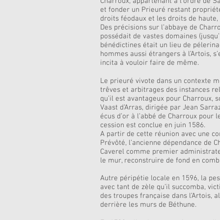
Charroux, appartenant à l’ordre de Sa
et fonder un Prieuré restant propriété
droits féodaux et les droits de haute
Des précisions sur l’abbaye de Charro
possédait de vastes domaines (jusqu’
bénédictines était un lieu de pélerin
hommes aussi étrangers à l’Artois, s’e
incita à vouloir faire de même.
Le prieuré vivote dans un contexte mo
trêves et arbitrages des instances re
qu’il est avantageux pour Charroux, s
Vaast d’Arras, dirigée par Jean Sarr
écus d’or à l’abbé de Charroux pour l
cession est conclue en juin 1586.
A partir de cette réunion avec une c
Prévôté, l’ancienne dépendance de C
Caverel comme premier administrateur
le mur, reconstruire de fond en combl
Autre péripétie locale en 1596, la pe
avec tant de zèle qu’il succomba, vict
des troupes française dans l’Artois, 
derrière les murs de Béthune.