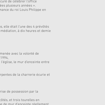
curé de célébrer l’office
sées plusieurs années ».
nnance du roi Louis Philippe en
, elle était l’une des 4 prévôtés
a médiation, à dix heures et demie
é menée avec la volonté de
 1994,
 l’église, le mur d’enceinte entre
pentes de la charrerie écurie et
 prise de possession par la
ôtés, et trois tourelles en
que de mur d’enceinte réellement