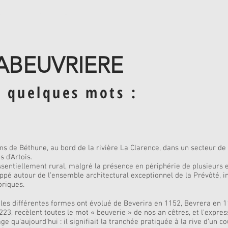
graphie
Contact
ABEUVRIERE
 quelques mots :
e Béthune, au bord de la rivière La Clarence, dans un secteur de t
 d’Artois.
sentiellement rural, malgré la présence en périphérie de plusieurs e
ppé autour de l’ensemble architectural exceptionnel de la Prévôté, ins
riques.
 les différentes formes ont évolué de Beverira en 1152, Bevrera en 1
23, recèlent toutes le mot « beuverie » de nos an cêtres, et l’express
 qu’aujourd’hui : il signifiait la tranchée pratiquée à la rive d’un 