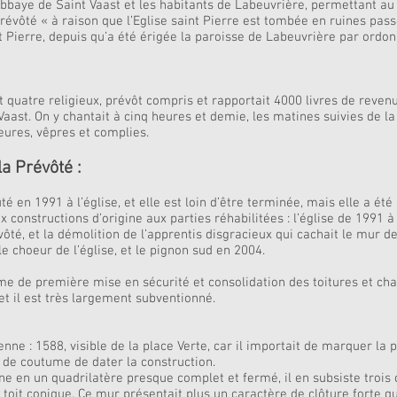
’abbaye de Saint Vaast et les habitants de Labeuvrière, permettant au 
 Prévôté « à raison que l’Eglise saint Pierre est tombée en ruines pas
nt Pierre, depuis qu’a été érigée la paroisse de Labeuvrière par ordo
quatre religieux, prévôt compris et rapportait 4000 livres de revenus
 Vaast. On y chantait à cinq heures et demie, les matines suivies de l
eures, vêpres et complies.
a Prévôté :
é en 1991 à l’église, et elle est loin d’être terminée, mais elle a ét
constructions d’origine aux parties réhabilitées : l’église de 1991 à
ôté, et la démolition de l’apprentis disgracieux qui cachait le mur de
le choeur de l’église, et le pignon sud en 2004.
de première mise en sécurité et consolidation des toitures et char
t il est très largement subventionné.
ienne : 1588, visible de la place Verte, car il importait de marquer la
it de coutume de dater la construction.
ine en un quadrilatère presque complet et fermé, il en subsiste trois c
 toit conique. Ce mur présentait plus un caractère de clôture forte 