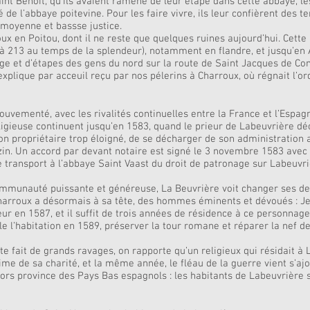
int Benoit, qu’ils avaient ramené de leur étape dans cette abbaye, les
 de l’abbaye poitevine. Pour les faire vivre, ils leur confièrent des te
, moyenne et bassse justice.
ux en Poitou, dont il ne reste que quelques ruines aujourd’hui. Cette 
à 213 au temps de la splendeur), notamment en flandre, et jusqu’en 
age et d’étapes des gens du nord sur la route de Saint Jacques de Comp
xplique par acceuil reçu par nos pélerins à Charroux, où régnait l’ordr
uvementé, avec les rivalités continuelles entre la France et l’Espagn
ligieuse continuent jusqu’en 1583, quand le prieur de Labeuvrière déc
on propriétaire trop éloigné, de se décharger de son administration a
azin. Un accord par devant notaire est signé le 3 novembre 1583 av
e transport à l’abbaye Saint Vaast du droit de patronage sur Labeuvri
ommunauté puissante et généreuse, La Beuvrière voit changer ses de
harroux a désormais à sa tête, des hommes éminents et dévoués : 
 en 1587, et il suffit de trois années de résidence à ce personnage
e l’habitation en 1589, préserver la tour romane et réparer la nef de 
ste fait de grands ravages, on rapporte qu’un religieux qui résidait 
ime de sa charité, et la même année, le fléau de la guerre vient s’ajo
alors province des Pays Bas espagnols : les habitants de Labeuvrière 