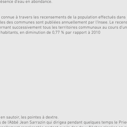
 présence d’eau en abondance.
t connue à travers les recensements de la population effectués dan
égales des communes sont publiées annuellement par l'Insee. Le rec
cernant successivement tous les territoires communaux au cours d'un
habitants, en diminution de 0,77 % par rapport à 2010
n sautoir, les pointes à dextre.
de l’Abbé Jean Sarrazin qui dirigea pendant quelques temps le Prieu