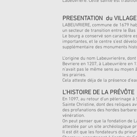
Labeuvrière. Cette sainte est traditi
PRESENTATION du VILLAGE
LABEUVRIERE, commune de 1679 habita
un secteur de transition entre le Bas 
Le bourg a conservé son caractère es
importantes, et le centre s’est dévelo
supplémentaire des monuments histo
L’origine du nom Labeuvrierère, dont
Bevriere en 1207, à Labeuvrière en 12
n’avait pas le même sens au moyen âge
les prairies.
Cela atteste déja de la présence d’e
L’HISTOIRE DE LA PRÉVÔTE
En 1097, au retour d’un pèlerinage à
Sainte Christine, dont des reliques 
des profanations des hordes barbares,
vénération.
On peut penser que la fondation de L
attestée par un site archéologique pr
Il est dit que les fondateurs du prieu