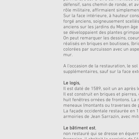
défensif, sans chemin de ronde, et av
rôle militaire, affirmaient simplemen
Sur la face intérieure, à hauteur con
forgé anciens, soigneusement scellés 
anciens sur les jardins du Moyen âge
se développaient des plantes grimpa
On peut remarquer les dessins, coeurs,
réalisés en briques en boutisses, (br
colorées par surcuisson avec un aspec
mur.
A l’occasion de la restauration, le so
supplémentaires, sauf sur la face exté
Le logis,
Il est daté de 1589, soit un an après 
Il est construit en briques et pierres,
huit fenêtres ornées de frontons. La 
meneaux (montants ou traverses de pie
La façade occidentale restaurée en 19
armoiries de Jean Sarrazin, avec mitr
Le bâtiment est
,
non restauré qui se dresse en équerre