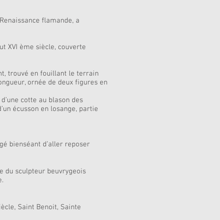
a Renaissance flamande, a
but XVI ème siècle, couverte
 trouvé en fouillant le terrain
longueur, ornée de deux figures en
 d’une cotte au blason des
d’un écusson en losange, partie
ugé bienséant d’aller reposer
re du sculpteur beuvrygeois
e.
ècle, Saint Benoit, Sainte