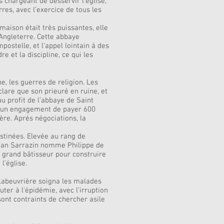
 chargeant de desservir l’église,
rres, avec l’exercice de tous les
maison était très puissantes, elle
Angleterre. Cette abbaye
ostelle, et l’appel lointain à des
e et la discipline, ce qui les
e, les guerres de religion. Les
lare que son prieuré en ruine, et
u profit de l’abbaye de Saint
ec un engagement de payer 600
ère. Aprés négociations, la
stinées. Elevée au rang de
Jean Sarrazin nomme Philippe de
 grand bâtisseur pour construire
l’église.
à Labeuvrière soigna les malades
uter à l'épidémie, avec l’irruption
sont contraints de chercher asile