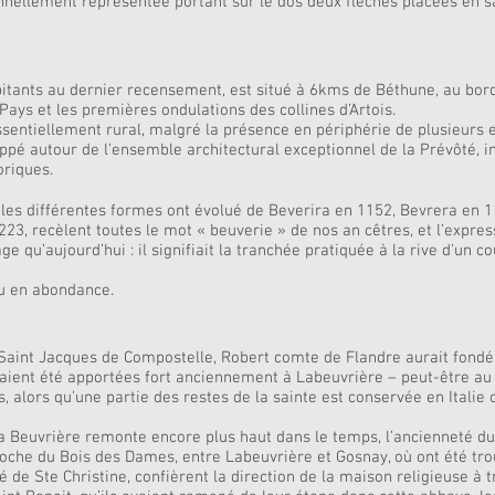
onnellement représentée portant sur le dos deux flèches placées en sa
nts au dernier recensement, est situé à 6kms de Béthune, au bord d
Pays et les premières ondulations des collines d’Artois.
sentiellement rural, malgré la présence en périphérie de plusieurs e
ppé autour de l’ensemble architectural exceptionnel de la Prévôté, ins
riques.
 les différentes formes ont évolué de Beverira en 1152, Bevrera en 1
23, recèlent toutes le mot « beuverie » de nos an cêtres, et l’express
 qu’aujourd’hui : il signifiait la tranchée pratiquée à la rive d’un 
au en abondance.
 Saint Jacques de Compostelle, Robert comte de Flandre aurait fondé
avaient été apportées fort anciennement à Labeuvrière – peut-être au
 alors qu’une partie des restes de la sainte est conservée en Italie o
a Beuvrière remonte encore plus haut dans le temps, l’ancienneté d
oche du Bois des Dames, entre Labeuvrière et Gosnay, où ont été trou
ré de Ste Christine, confièrent la direction de la maison religieuse à