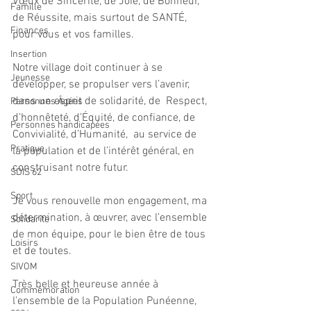
Vœux de Sincérité, de Joie, de Bonheur, 
Famille
de Réussite, mais surtout de SANTÉ, 
Finances
pour vous et vos familles. 
Insertion
Notre village doit continuer à se 
Jeunesse
développer, se propulser vers l’avenir, 
dans un esprit de solidarité, de  Respect, 
Personnes Âgées
d’honnêteté, d’Équité, de confiance, de 
Personnes handicapées
Convivialité, d’Humanité,  au service de 
Pratique
la population et de l’intérêt général, en 
construisant notre futur.
SDIS 62
Sport
Je vous renouvelle mon engagement, ma 
détermination, à œuvrer, avec l’ensemble 
Solidarité
de mon équipe, pour le bien être de tous 
Loisirs
et de toutes. 
SIVOM
Très belle et heureuse année à 
Commémoration
l’ensemble de la Population Punéenne, 