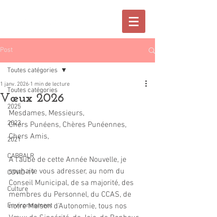
Post
Toutes catégories
1 janv. 2026
1 min de lecture
Toutes catégories
Vœux 2026
2025
Mesdames, Messieurs, 
2023
Chers Punéens, Chères Punéennes, 
Chers Amis,
2021
CABBALR
A l’aube de cette Année Nouvelle, je 
souhaite vous adresser, au nom du 
COVID-19
Conseil Municipal, de sa majorité, des 
Culture
membres du Personnel, du CCAS, de 
Environnement
notre Maison d’Autonomie, tous nos 