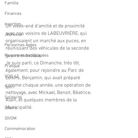
Famille
Finances
Insertion
Un week-end d’amitié et de proximité 
avec nos voisins de LABEUVRIÈRE, qui 
Jeunesse
organisaient un marché aux puces, en 
Personnes Âgées
réunissant des véhicules de la seconde 
guerre mondiale. 
Personnes handicapées
Je suis parti, ce Dimanche, très tôt, 
Pratique
également, pour rejoindre au Parc de 
SDIS 62
Loisirs, Benjamin, qui avait préparé 
comme chaque année, une opération de 
Sport
nettoyage, avec Mickael, Benoit, Béatrice, 
Solidarité
Alain, et quelques membres de la 
Municipalité. 
Loisirs
SIVOM
Commémoration