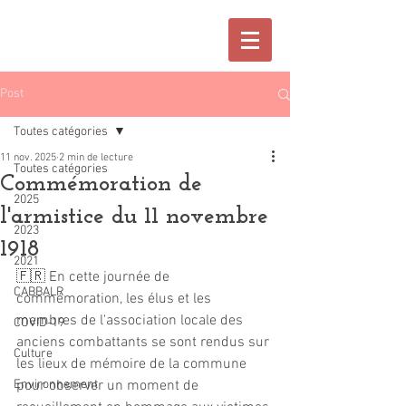
Post
Toutes catégories
11 nov. 2025
2 min de lecture
Toutes catégories
Commémoration de
2025
l'armistice du 11 novembre
2023
1918
2021
🇫🇷 En cette journée de 
CABBALR
commémoration, les élus et les 
membres de l'association locale des 
COVID-19
anciens combattants se sont rendus sur 
Culture
les lieux de mémoire de la commune 
Environnement
pour observer un moment de 