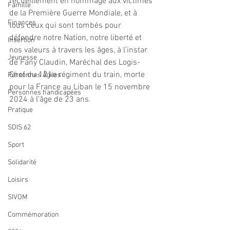
recueillement en hommage aux victimes 
Famille
de la Première Guerre Mondiale, et à 
Finances
tous ceux qui sont tombés pour 
défendre notre Nation, notre liberté et 
Insertion
nos valeurs à travers les âges, à l’instar 
Jeunesse
de Fany Claudin, Maréchal des Logis-
Chef du 121e régiment du train, morte 
Personnes Âgées
pour la France au Liban le 15 novembre 
Personnes handicapées
2024 à l’âge de 23 ans.
Pratique
SDIS 62
Sport
Solidarité
Loisirs
SIVOM
Commémoration