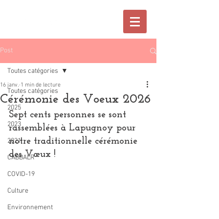
Post
Toutes catégories
16 janv.
1 min de lecture
Toutes catégories
Cérémonie des Voeux 2026
2025
Sept cents personnes se sont 
2023
rassemblées à Lapugnoy pour 
notre traditionnelle cérémonie 
2021
des Vœux !
CABBALR
COVID-19
Culture
Environnement