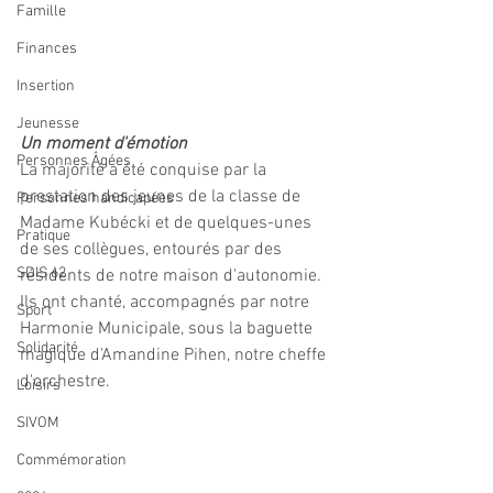
Famille
Finances
Insertion
Jeunesse
Un moment d'émotion
Personnes Âgées
La majorité a été conquise par la 
prestation des jeunes de la classe de 
Personnes handicapées
Madame Kubécki et de quelques-unes 
Pratique
de ses collègues, entourés par des 
SDIS 62
résidents de notre maison d'autonomie. 
Ils ont chanté, accompagnés par notre 
Sport
Harmonie Municipale, sous la baguette 
Solidarité
magique d'Amandine Pihen, notre cheffe 
d'orchestre.
Loisirs
SIVOM
Commémoration