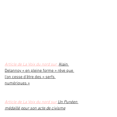
Article de La Voix du nord sur 
Alain 
Delannoy « en pleine forme » rêve que 
l’on cesse d’être des « serfs 
numériques »
Article de La Voix du nord sur 
Un Punéen 
médaillé pour son acte de civisme